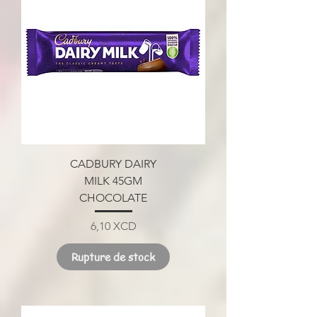
CADBURY DAIRY
MILK 45GM
CHOCOLATE
Prix
6,10 XCD
Rupture de stock