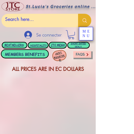
St.Lucia's Groceries online ....
ME
Se connecter
NU
BESTSELLERS
JTC
MEGA
SHORT DATED
HOSPITALITY
DEALS
JUST
MEMBERS BENEFITS
FAQS
RECEIVE
D
ALL PRICES ARE IN EC DOLLARS