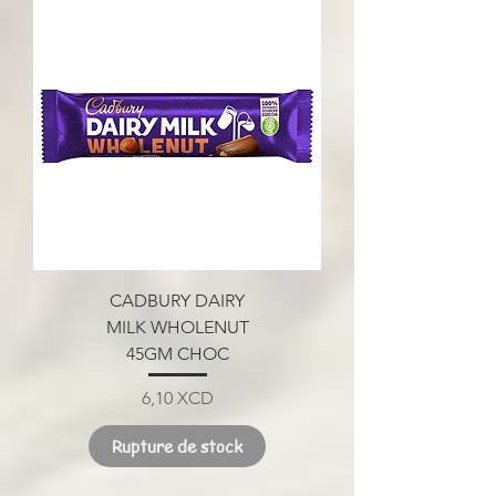
CADBURY DAIRY
MILK WHOLENUT
45GM CHOC
Prix
6,10 XCD
Rupture de stock