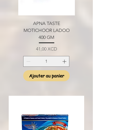
APNA TASTE
MOTICHOOR LADOO
400 GM
Prix
41,00 XCD
Ajouter au panier