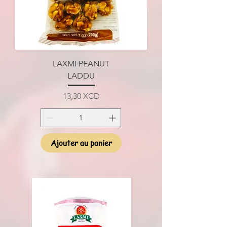
LAXMI PEANUT
LADDU
Prix
13,30 XCD
Ajouter au panier